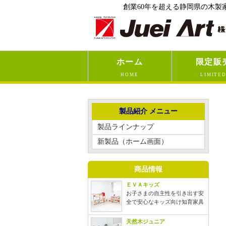
創業60年を超える静岡県の木製家
ホーム
限定販
HOME
LIMITE
製品紹介 メニュー
製品ラインナップ
新製品（ホーム画面）
商品情報
ＥＶＡキッズ
お子さまの自主性を引き出す安
全で安心なキッズ向け知育家具
天然木ジュニア