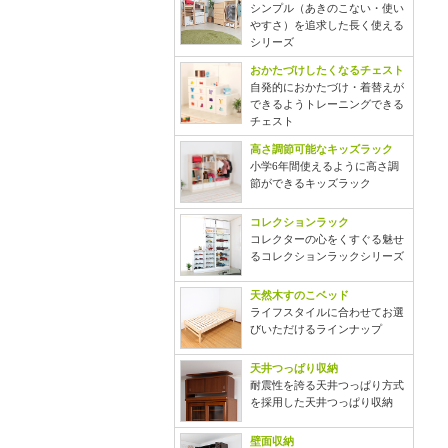
シンプル（あきのこない・使い
やすさ）を追求した長く使える
シリーズ
おかたづけしたくなるチェスト
自発的におかたづけ・着替えが
できるようトレーニングできる
チェスト
高さ調節可能なキッズラック
小学6年間使えるように高さ調
節ができるキッズラック
コレクションラック
コレクターの心をくすぐる魅せ
るコレクションラックシリーズ
天然木すのこベッド
ライフスタイルに合わせてお選
びいただけるラインナップ
天井つっぱり収納
耐震性を誇る天井つっぱり方式
を採用した天井つっぱり収納
壁面収納